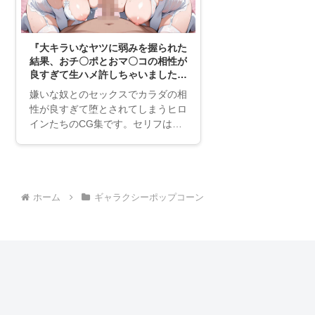
『大キラいなヤツに弱みを握られた
結果、おチ〇ポとおマ〇コの相性が
良すぎて生ハメ許しちゃいました。
【蘭＆灰原編】』はDLsiteより安
嫌いな奴とのセックスでカラダの相
い？徹底解説
性が良すぎて堕とされてしまうヒロ
インたちのCG集です。セリフはあ
りませんが下記に注力した作品とな
っております。・場所の雰囲気を可
能な限り統一・次の画像にシーンが
つながるように注力・加筆修正で躍
ホーム
ギャラクシーポップコーン
動感を追加画像サイ
ズ:1248x1824（縦画像。A5サイズ
くらいのアスペクト比です。）ファ
イル形式:pngフォ...