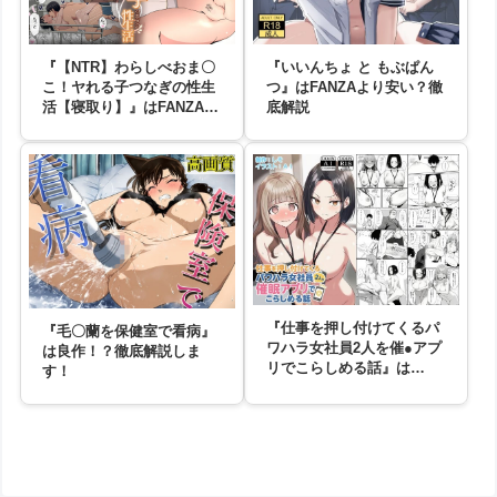
『【NTR】わらしべおま〇
『いいんちょ と もぶぱん
こ！ヤれる子つなぎの性生
つ』はFANZAより安い？徹
活【寝取り】』はFANZAよ
底解説
り安い？徹底解説
『仕事を押し付けてくるパ
『毛〇蘭を保健室で看病』
ワハラ女社員2人を催●アプ
は良作！？徹底解説しま
リでこらしめる話』は
す！
FANZAより安い？徹底解説