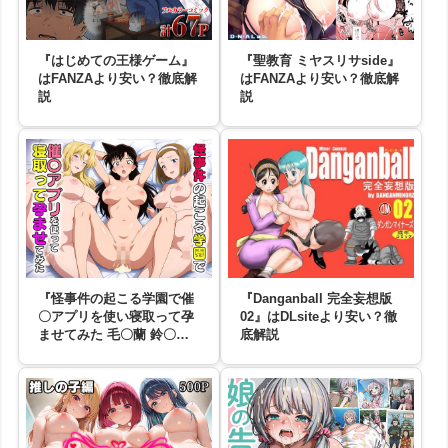
『はじめての王様ゲーム』
『聖教育 ミヤスリサside』
はFANZAより安い？徹底解
はFANZAより安い？徹底解
説
説
『怪事件の起こる学園で催
『Danganball 完全妄想版
〇アプリを使い寝取って孕
02』はDLsiteより安い？徹
ませてみた 毛〇蘭 鈴〇園
底解説
子 ベルモ〇ト』はDLsiteよ
り安い？徹底解説