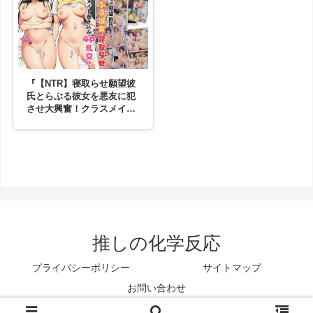
『【NTR】寝取らせ願望彼
氏とらぶる彼女を悪友に犯
させ大興奮！クラスメイト
女子も巻き込み4P乱交！:
本編40P＋おまけ116枚』は
良作！？徹底解説します！
推しの化学反応
プライバシーポリシー
サイトマップ
お問い合わせ
© 2025 推しの化学反応.