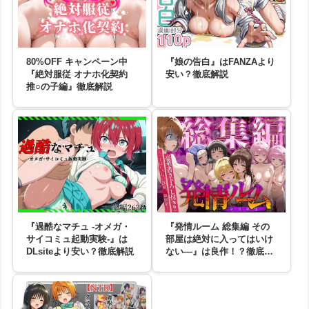
80%OFF キャンペーン中
『娘の告白』はFANZAより
『絶対服従 オナホ化契約
安い？徹底解説
推○の子編』徹底解説
『過酷なマチュ -オメガ・
『発情ルーム 総集編 その
サイコミュ起動実験-』は
部屋は絶対に入ってはいけ
DLsiteより安い？徹底解説
ない―』は良作！？徹底解
説します！