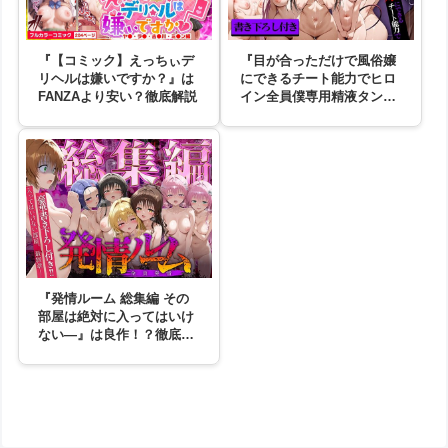
『【コミック】えっちぃデ
『目が合っただけで風俗嬢
リヘルは嫌いですか？』は
にできるチート能力でヒロ
FANZAより安い？徹底解説
イン全員僕専用精液タンク
にしてやった』はDLsiteよ
り安い？徹底解説
『発情ルーム 総集編 その
部屋は絶対に入ってはいけ
ない―』は良作！？徹底解
説します！