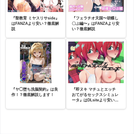
『聖教育 ミヤスリサside』
『フェラチオ天国〜胡蝶し
はFANZAより安い？徹底解
〇ぶ編〜』はFANZAより安
説
い？徹底解説
『ヤ◯堕ち洗脳契約』は良
『即ヌキ マチュとエッチ
作！？徹底解説します！
おてがるセックスシミュレ
ータ』はDLsiteより安い？
徹底解説